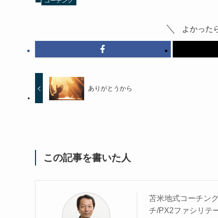
コーチング
よかった
ありがとうから
この記事を書いた人
苫米地式コーチング
チ/PX2ファシリ