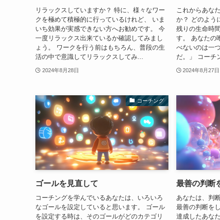
リラックスしていますか？ 特に、様々なワー
これからあな
クを極めて積極的に行っているけれど、 いま
か？ どのよう
いち効果が実感できない方へお勧めです。 今
残りの生命時間
一度リラックス出来ているか確認してみまし
す。 あなたの
ょう。 ワークを行う前はもちろん、普段の生
べないのは一
活の中で意識してリラックスしてみ...
だ。」 コーチ
2024年8月28日
2024年8月27日
コーチング
ゴールを見直して
最善の判断
コーチングを学んでいるあなたは、いろいろ
あなたは、判
なゴールを設定していると思います。 ゴール
最善の判断をし
を設定する時は、そのゴールがどのカテゴリ
達成したあな