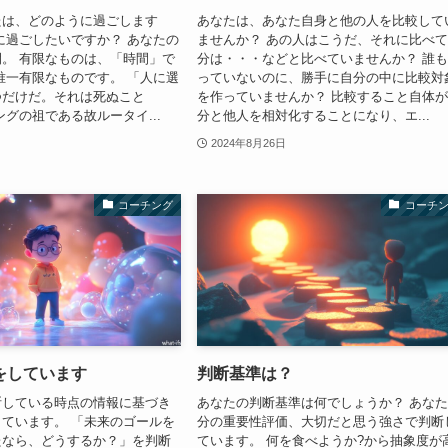
たは、どのように過ごします
あなたは、あなた自身と他の人を比較して
に過ごしたいですか？ あなたの
ませんか？ あの人はこうだ、それに比べ
。 有限なものは、「時間」で
分は・・・などと比べていませんか？ 誰
唯一有限なものです。 「人に選
っていないのに、勝手に自分の中に比較対
つだけだ。それは死ぬこと
を作っていませんか？ 比較すること自体
ングの祖である故ルータイ...
分と他人を相対化することになり、エ...
2024年8月26日
コーチング
コーチ
をしています
判断基準は？
断している時点の情報に基づき
あなたの判断基準は何でしょうか？ あな
ています。 「未来のゴールを
分の重要性評価、大切だと思う強さで判断
たなら、どうするか？」を判断
ています。 何を食べようか?から抽象度が