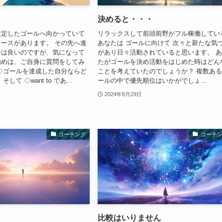
決めると・・・
設定したゴールへ向かっていて
リラックスして前頭前野がフル稼働してい
ースがあります。 その先へ進
あなたは ゴールに向けて 次々と新たな気
合は良いのですが、気になって
があり日々活動されていると思います。 
勧めは、ご自身に質問をしてみ
たがゴールを決め活動をはじめた時はどん
◇ゴールを達成した自分ならど
ことを考えていたのでしょうか？ 複数あ
して ◇want to であ...
ールの中で優先順位はいかがでしょ...
2024年8月29日
コーチング
コーチ
比較はいりません