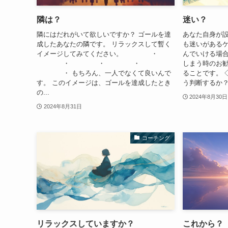
隣は？
迷い？
隣にはだれがいて欲しいですか？ ゴールを達
あなた自身が
成したあなたの隣です。 リラックスして暫く
も迷いがあるケ
イメージしてみてください。 ・
んでいける場
・ ・ ・
しまう時のお
・ もちろん、一人でなくて良いんで
ることです。 
す。 このイメージは、ゴールを達成したとき
う判断するか？ そ
の...
2024年8月30日
2024年8月31日
コーチング
リラックスしていますか？
これから？