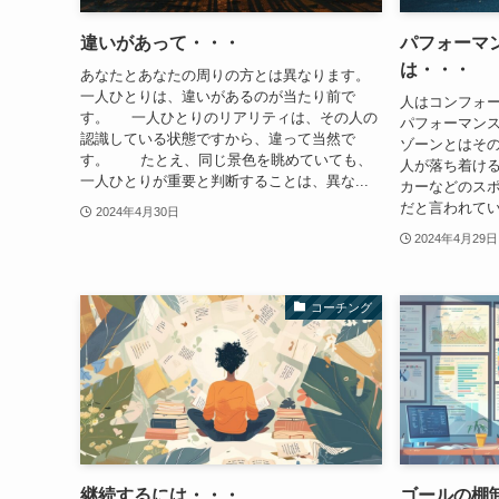
違いがあって・・・
パフォーマ
は・・・
あなたとあなたの周りの方とは異なります。
一人ひとりは、違いがあるのが当たり前で
人はコンフォ
す。 一人ひとりのリアリティは、その人の
パフォーマンス
認識している状態ですから、違って当然で
ゾーンとはそ
す。 たとえ、同じ景色を眺めていても、
人が落ち着ける
一人ひとりが重要と判断することは、異な...
カーなどのス
だと言われてい
2024年4月30日
2024年4月29日
コーチング
継続するには・・・
ゴールの棚