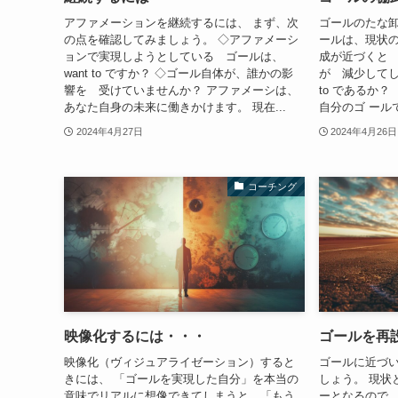
アファメーションを継続するには、 まず、次
ゴールのたな卸
の点を確認してみましょう。 ◇アファメーシ
ールは、現状の
ョンで実現しようとしている ゴールは、
成が近づくと
want to ですか？ ◇ゴール自体が、誰かの影
が 減少してし
響を 受けていませんか？ アファメーシは、
to であるか
あなた自身の未来に働きかけます。 現在...
自分のゴ ール
2024年4月27日
2024年4月26日
コーチング
映像化するには・・・
ゴールを再
映像化（ヴィジュアライゼーション）すると
ゴールに近づ
きには、 「ゴールを実現した自分」を本当の
しょう。 現状
意味でリアルに想像できてしまうと、「もう
ーとなるので