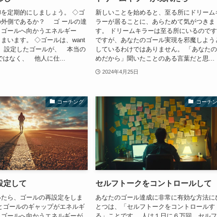
を定期的にしましょう。 ◇ゴ
新しいことを始めると、至る所にドリーム
外側であるか？ ゴ ールの達
ラーが居ることに、あらためて気がつきま
 ゴールへ向かうエネルギー
す。 ドリームキラーは至る所にいるので
まいます。 ◇ゴールは、want
ですが、あなたのゴール実現を邪魔しよう
？ 設定したゴールが、 本当の
しているわけではありません。 「あなた
ではなく、 他人に仕...
めだから」聞いたことのある言葉だと思...
2024年4月25日
コーチング
コーチ
設定して
セルフトークをコントロールして
いたら、ゴールの再設定をしま
あなたのゴール達成に非常に有効な方法に
とゴールのギャップがエネルギ
とつは、「セルフトークをコントロールす
、ゴールへ向かうエネルギーが
る」ことです。 人は１日に６万回、セル