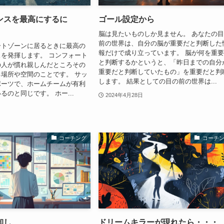
ンスを最高にするに
ゴール設定から
脳は見たいものしか見ません。 あなたの
前の世界は、自分の脳が重要だと判断した
ートゾーンに居るときに最高の
報だけで成り立っています。 脳が何を重
を発揮します。 コンフォート
と判断するかというと、「昨日までの自分
の人が慣れ親しんだところその
重要だと判断していたもの」を重要だと判
場所や空間のことです。 サッ
します。 結果としての目の前の世界は...
ポーツで、ホームチームが有利
るのと同じです。 ホー...
2024年4月28日
コーチング
コーチ
卸し
ドリームキラーが現れたら・・・